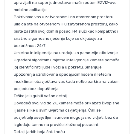
upravljati na super jednostavan način putem EZVIZ-ove
mobilne aplikacije.
Pokrivamo vas u zatvorenom i na otvorenom prostoru
Bilo da ste na otvorenom ili u zatvorenom prostoru, kako
biste zaštitili svoj dom ili posao, H4 služi kao kompaktno i
snažno sigurnosno rješenje koje se uključuje za
bezbrižnost 24/7.
Umjetna inteligencija na uređaju za pametnije otkrivanje
Ugrađeni algoritam umjetne inteligencije kamere pomaže
joj identificirati ljude i vozila u pokretu. Smanjuje
upozorenja uzrokovana opadajućim lišćem ili letećim
insektima i obavještava vas kada netko parkira na vašem
posjedu bez dopuštenja.
Teško je izgubiti važan detalj
Dovodeći svoj vid do 2K, kamera može prikazati živopisne
i jasne slike u svim uvjetima osvjetljenja. Čak se i
posjetitelji osvijetljeni suncem mogu jasno vidjeti, bez da
izgledaju tamno na previše izloženoj pozadini.
Detalji jarkih boja čak i noću