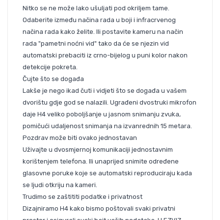
Nitko se ne može lako ušuljati pod okriljem tame.
Odaberite između načina rada u boji i infracrvenog
načina rada kako želite. Ili postavite kameru na način
rada "pametni noćni vid" tako da će se njezin vid
automatski prebaciti iz crno-bijelog u puni kolor nakon
detekcije pokreta.
Čujte što se događa
Lakše je nego ikad čuti i vidjeti što se događa u vašem
dvorištu gdje god se nalazili. Ugrađeni dvostruki mikrofon
daje H4 veliko poboljšanje u jasnom snimanju zvuka,
pomičući udaljenost snimanja na izvanrednih 15 metara.
Pozdrav može biti ovako jednostavan
Uživajte u dvosmjernoj komunikaciji jednostavnim
korištenjem telefona. Ili unaprijed snimite određene
glasovne poruke koje se automatski reproduciraju kada
se ljudi otkriju na kameri.
Trudimo se zaštititi podatke i privatnost
Dizajniramo H4 kako bismo poštovali svaki privatni