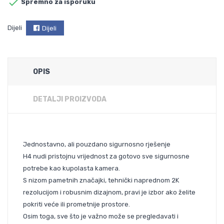

Spremno za isporuku
Dijeli
Dijeli
OPIS
DETALJI PROIZVODA
Jednostavno, ali pouzdano sigurnosno rješenje
H4 nudi pristojnu vrijednost za gotovo sve sigurnosne
potrebe kao kupolasta kamera.
S nizom pametnih značajki, tehnički naprednom 2K
rezolucijom i robusnim dizajnom, pravi je izbor ako želite
pokriti veće ili prometnije prostore.
Osim toga, sve što je važno može se pregledavati i