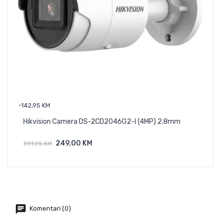
-142,95 KM
-20,0
Hikvision Camera DS-2CD2046G2-I (4MP) 2.8mm
Jab
249,00 KM
391,95 KM
200
Dodaj U Košaricu
Komentari (0)