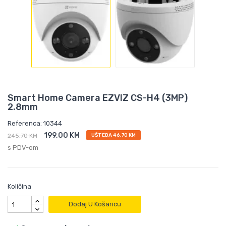
Smart Home Camera EZVIZ CS-H4 (3MP)
2.8mm
Referenca: 10344
199,00 KM
245,70 KM
UŠTEDA 46,70 KM
s PDV-om
Količina
Dodaj U Košaricu