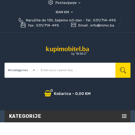
Postavljanje
expand_more
BAM KM
expand_more
Naručite do 13h, šaljemo isti dan - Tel.: 031/714-495
fax :
031/714-495
Email :
info@mmc.ba
0
Košarica
-
0,00 KM
KATEGORIJE