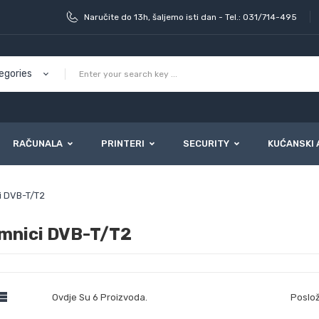
Naručite do 13h, šaljemo isti dan - Tel.: 031/714-495
RAČUNALA
PRINTERI
SECURITY
KUĆANSKI 
i DVB-T/T2
emnici DVB-T/T2

Ovdje Su 6 Proizvoda.
Poslož