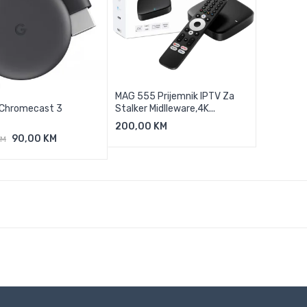
M
MAG 555 Prijemnik IPTV Za
 Chromecast 3
Stalker Midlleware,4K...
200,00 KM
Dodaj U Košaricu
90,00 KM
KM
odaj U Košaricu