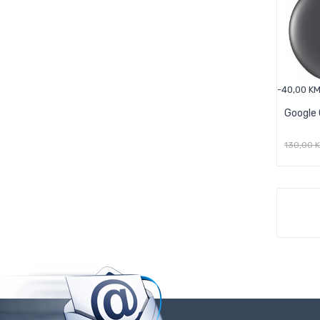
-40,00 K
Google
130,00 
D