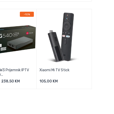
−10%
W3 Prijemnik IPTV
Xiaomi Mi TV Stick
...
238,50 KM
105,00 KM
j U Košaricu
Dodaj U Košaricu