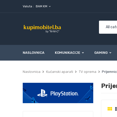
Valuta :
BAM KM
expand_more
NASLOVNICA
KOMUNIKACIJE
GAMING
Naslovnica
Kućanski aparati
TV oprema
Prijemnic
Prij
