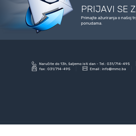
PRIJAVI SE 
Primajte ažuriranja o našoj t
ponudama.
Naručite do 13h, šaljemo isti dan - Tel.: 031/714-495
fax :
031/714-495
Email :
info@mmc.ba