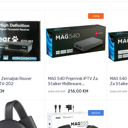
−10%
Zemaljski Risiver
MAG 540 Prijemnik IPTV Za
MAG 540 
TV-202
Stalker Midlleware,...
Za Stalker
KM
216,00 KM
240,00 KM
265,00 KM
odaj U Košaricu
Dodaj U Košaricu
Doda
NOVO