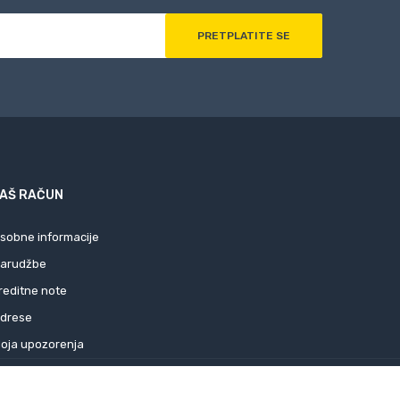
AŠ RAČUN
sobne informacije
arudžbe
reditne note
drese
oja upozorenja