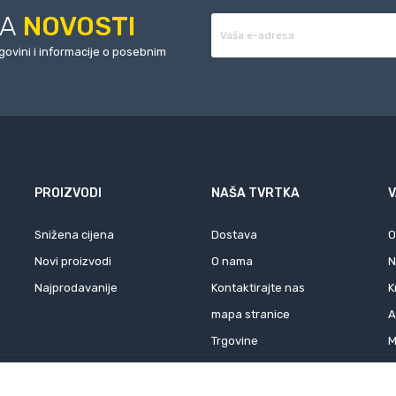
ZA
NOVOSTI
rgovini i informacije o posebnim
PROIZVODI
NAŠA TVRTKA
V
Snižena cijena
Dostava
O
Novi proizvodi
O nama
N
Najprodavanije
Kontaktirajte nas
K
mapa stranice
A
Trgovine
M