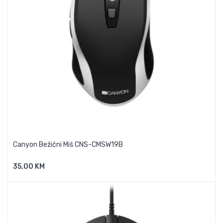
Canyon Bežični Miš CNS-CMSW19B
35,00 KM
Dodaj U Košaricu