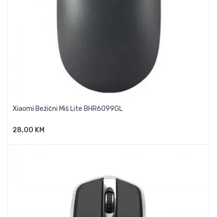
Xiaomi Bežični Miš Lite BHR6099GL
28,00 KM
Dodaj U Košaricu