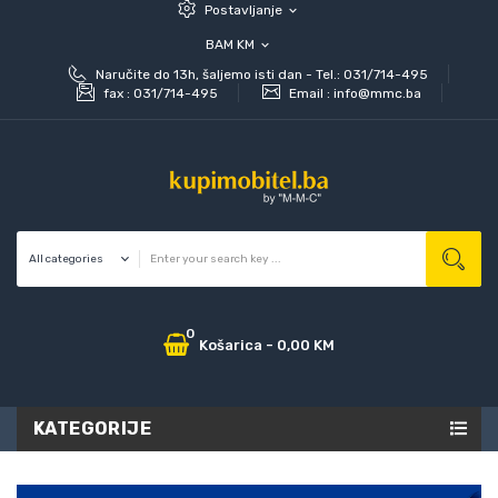
Postavljanje
expand_more
BAM KM
expand_more
Naručite do 13h, šaljemo isti dan - Tel.: 031/714-495
fax :
031/714-495
Email :
info@mmc.ba
0
Košarica
-
0,00 KM
KATEGORIJE