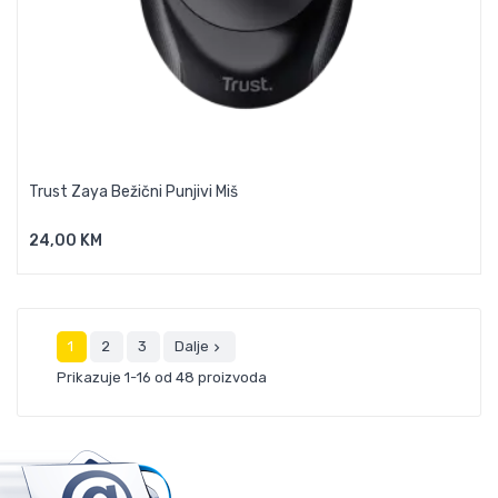
Trust Zaya Bežični Punjivi Miš
24,00 KM
Dodaj U Košaricu
1
2
3
Dalje

Prikazuje 1-16 od 48 proizvoda