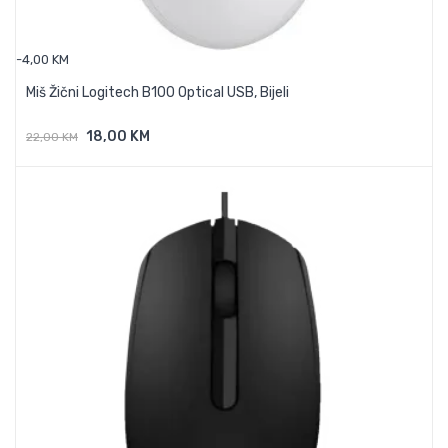
-4,00 KM
Miš Žični Logitech B100 Optical USB, Bijeli
18,00 KM
22,00 KM
Dodaj U Košaricu