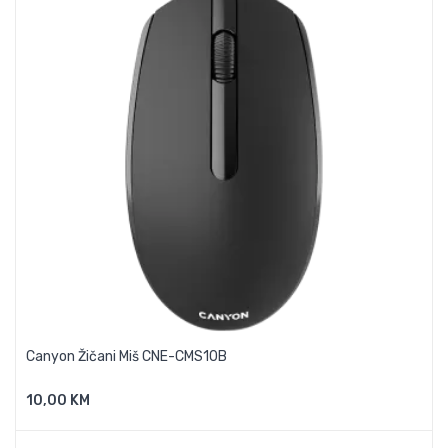
Canyon Žičani Miš CNE-CMS10B
10,00 KM
Dodaj U Košaricu