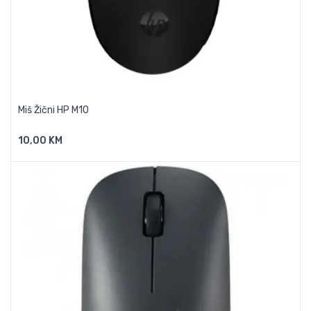
Miš Žični HP M10
10,00 KM
Dodaj U Košaricu