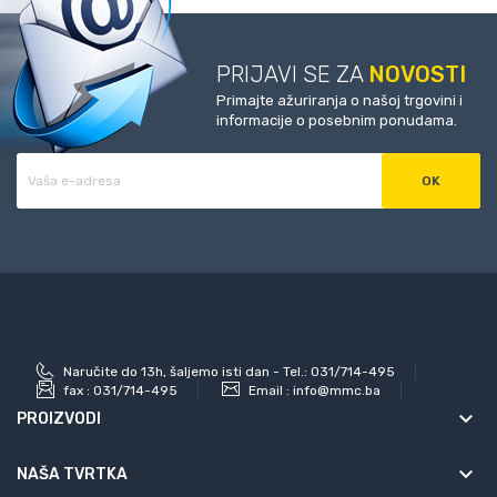
PRIJAVI SE ZA
NOVOSTI
Primajte ažuriranja o našoj trgovini i
informacije o posebnim ponudama.
Naručite do 13h, šaljemo isti dan - Tel.: 031/714-495
fax :
031/714-495
Email :
info@mmc.ba
keyboard_arrow_down
PROIZVODI
keyboard_arrow_down
NAŠA TVRTKA