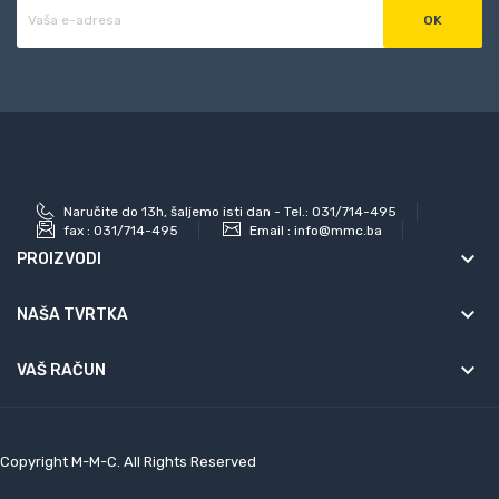
Naručite do 13h, šaljemo isti dan - Tel.: 031/714-495
fax :
031/714-495
Email :
info@mmc.ba
keyboard_arrow_down
PROIZVODI
keyboard_arrow_down
NAŠA TVRTKA

VAŠ RAČUN
Copyright M-M-C. All Rights Reserved