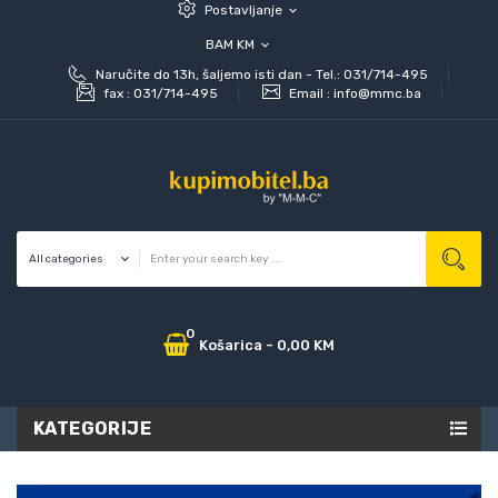
Postavljanje
expand_more
BAM KM
expand_more
Naručite do 13h, šaljemo isti dan - Tel.: 031/714-495
fax :
031/714-495
Email :
info@mmc.ba
0
Košarica
-
0,00 KM
KATEGORIJE