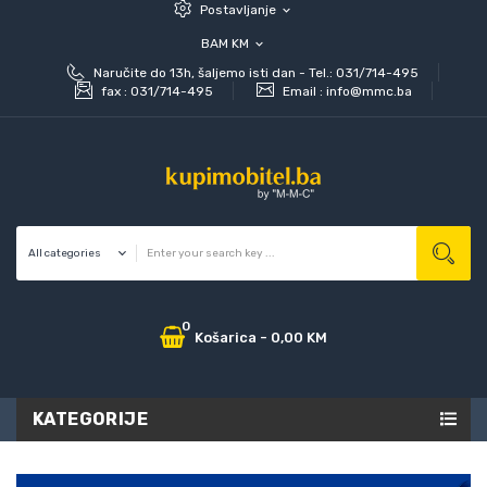
Postavljanje
expand_more
BAM KM
expand_more
Naručite do 13h, šaljemo isti dan - Tel.: 031/714-495
fax :
031/714-495
Email :
info@mmc.ba
0
Košarica
-
0,00 KM
KATEGORIJE