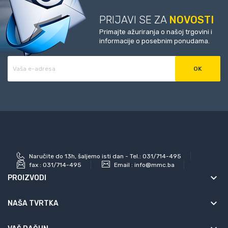
PRIJAVI SE ZA
NOVOSTI
Primajte ažuriranja o našoj trgovini i
informacije o posebnim ponudama.
Naručite do 13h, šaljemo isti dan - Tel.: 031/714-495
fax :
031/714-495
Email :
info@mmc.ba
keyboard_arrow_down
PROIZVODI
keyboard_arrow_down
NAŠA TVRTKA