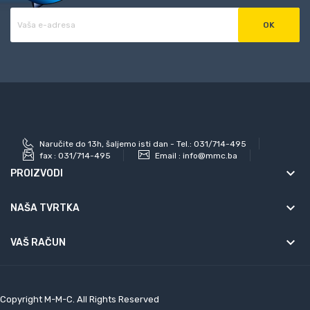
Naručite do 13h, šaljemo isti dan - Tel.: 031/714-495
fax :
031/714-495
Email :
info@mmc.ba
keyboard_arrow_down
PROIZVODI
keyboard_arrow_down
NAŠA TVRTKA

VAŠ RAČUN
Copyright M-M-C. All Rights Reserved