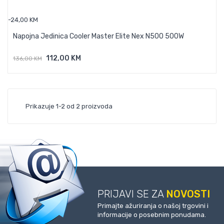
-24,00 KM
Napojna Jedinica Cooler Master Elite Nex N500 500W
112,00 KM
136,00 KM
Dodaj U Košaricu
Prikazuje 1-2 od 2 proizvoda
PRIJAVI SE ZA
NOVOSTI
Primajte ažuriranja o našoj trgovini i
informacije o posebnim ponudama.