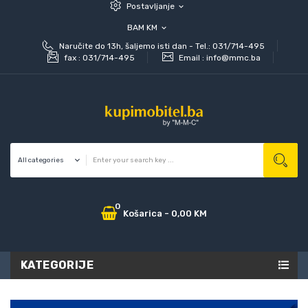
Postavljanje
expand_more
BAM KM
expand_more
Naručite do 13h, šaljemo isti dan - Tel.: 031/714-495
fax :
031/714-495
Email :
info@mmc.ba
0
Košarica
-
0,00 KM
KATEGORIJE