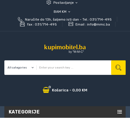
Postavljanje
expand_more
BAM KM
expand_more
Naručite do 13h, šaljemo isti dan - Tel.: 031/714-495
fax :
031/714-495
Email :
info@mmc.ba
0
Košarica
-
0,00 KM
KATEGORIJE