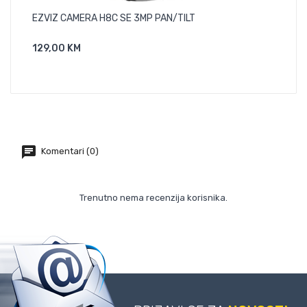
EZVIZ CAMERA H8C SE 3MP PAN/TILT
Sma
129,00 KM
163
Dodaj U Košaricu
Komentari (0)
Trenutno nema recenzija korisnika.