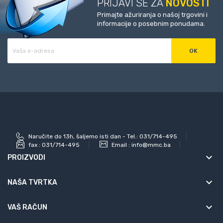
PRIJAVI SE ZA
NOVOSTI
Primajte ažuriranja o našoj trgovini i
informacije o posebnim ponudama.
Naručite do 13h, šaljemo isti dan - Tel.: 031/714-495
fax :
031/714-495
Email :
info@mmc.ba
keyboard_arrow_down
PROIZVODI
keyboard_arrow_down
NAŠA TVRTKA

VAŠ RAČUN