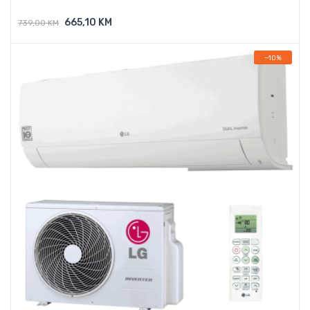
665,10 KM
739,00 KM
Dodaj U Košaricu
−10%