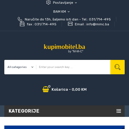
Postavljanje
expand_more
BAM KM
expand_more
Naručite do 13h, šaljemo isti dan - Tel.: 031/714-495
fax :
031/714-495
Email :
info@mmc.ba
0
Košarica
-
0,00 KM
KATEGORIJE