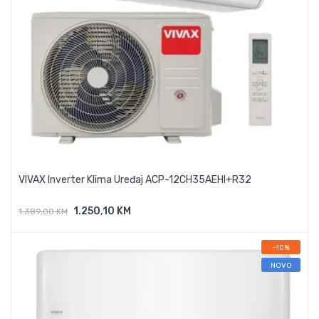
VIVAX Inverter Klima Uređaj ACP-12CH35AEHI+R32
1.250,10 KM
1.389,00 KM
Dodaj U Košaricu
−10%
NOVO