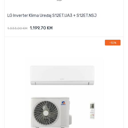
LG Inverter Klima Uređaj S12ET.UA3 + S12ET.NSJ
1.199,70 KM
1.333,00 KM
Dodaj U Košaricu
−10%