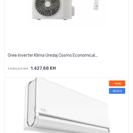
Gree Inverter Klima Uređaj Cosmo Economical...
1.427,88 KM
1.586,53 KM
Dodaj U Košaricu
−10%
NOVO