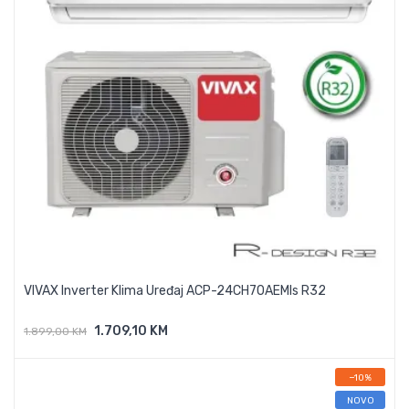
VIVAX Inverter Klima Uređaj ACP-24CH70AEMIs R32
1.709,10 KM
1.899,00 KM
Dodaj U Košaricu
−10%
NOVO