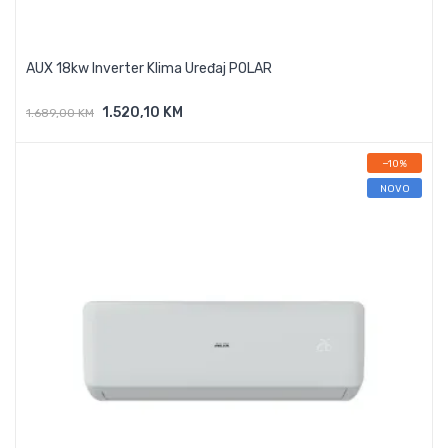
AUX 18kw Inverter Klima Uređaj POLAR
1.520,10 KM
1.689,00 KM
Dodaj U Košaricu
−10%
NOVO