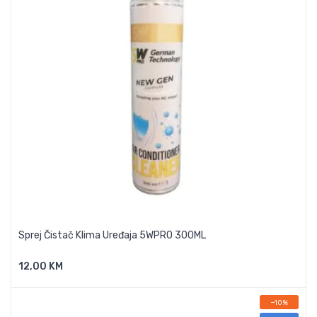
Sprej Čistač Klima Uređaja 5WPRO 300ML
12,00 KM
Dodaj U Košaricu
−10%