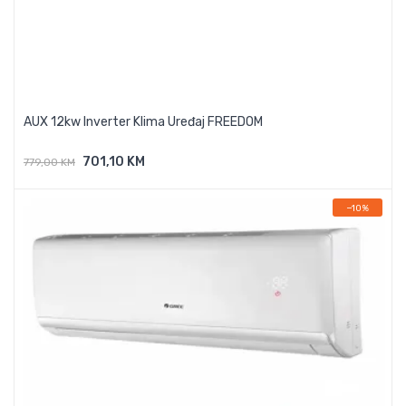
AUX 12kw Inverter Klima Uređaj FREEDOM
701,10 KM
779,00 KM
Dodaj U Košaricu
−10%