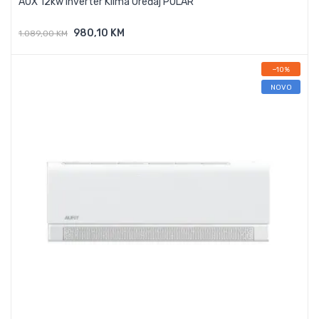
AUX 12kw Inverter Klima Uređaj POLAR
980,10 KM
1.089,00 KM
Dodaj U Košaricu
−10%
NOVO