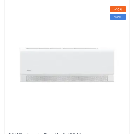
−10%
NOVO