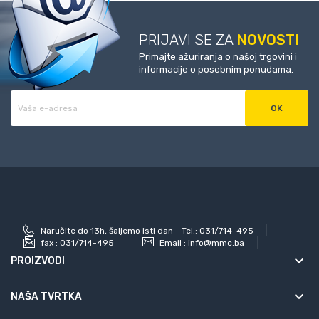
PRIJAVI SE ZA
NOVOSTI
Primajte ažuriranja o našoj trgovini i
informacije o posebnim ponudama.
Naručite do 13h, šaljemo isti dan - Tel.: 031/714-495
fax :
031/714-495
Email :
info@mmc.ba
keyboard_arrow_down
PROIZVODI
keyboard_arrow_down
NAŠA TVRTKA