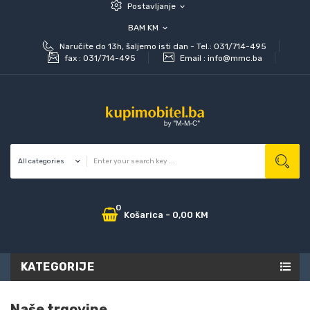
Postavljanje
expand_more
BAM KM
expand_more
Naručite do 13h, šaljemo isti dan - Tel.: 031/714-495
fax :
031/714-495
Email :
info@mmc.ba
0
Košarica
-
0,00 KM
KATEGORIJE
Naše trgovine