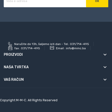
Naručite do 13h, šaljemo isti dan - Tel.: 031/714-495
fax :
031/714-495
Email :
info@mmc.ba
keyboard_arrow_down
PROIZVODI
keyboard_arrow_down
NAŠA TVRTKA

VAŠ RAČUN
Copyright M-M-C. All Rights Reserved