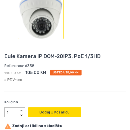
Eule Kamera IP DOM-20IP3, PoE 1/3HD
Referenca: 6338
105,00 KM
140,00 KM
UŠTEDA 35,00 KM
s PDV-om
Količina
Dodaj U Košaricu

Zadnji artikli na skladištu