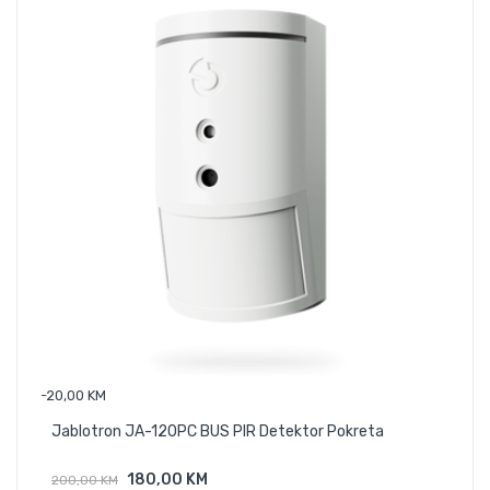
-20,00 KM
Sma
Jablotron JA-120PC BUS PIR Detektor Pokreta
175
180,00 KM
200,00 KM
Dodaj U Košaricu