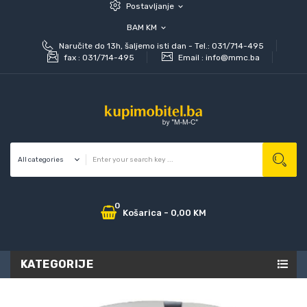
Postavljanje
expand_more
BAM KM
expand_more
Naručite do 13h, šaljemo isti dan - Tel.: 031/714-495
fax :
031/714-495
Email :
info@mmc.ba
0
Košarica
-
0,00 KM
KATEGORIJE