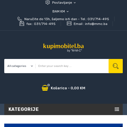
Postavljanje
expand_more
BAM KM
expand_more
Naručite do 13h, šaljemo isti dan - Tel.: 031/714-495
fax :
031/714-495
Email :
info@mmc.ba
0
Košarica
-
0,00 KM
KATEGORIJE