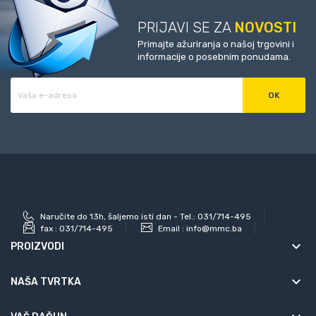
PRIJAVI SE ZA
NOVOSTI
Primajte ažuriranja o našoj trgovini i
informacije o posebnim ponudama.
Naručite do 13h, šaljemo isti dan - Tel.: 031/714-495
fax :
031/714-495
Email :
info@mmc.ba
keyboard_arrow_down
PROIZVODI
keyboard_arrow_down
NAŠA TVRTKA