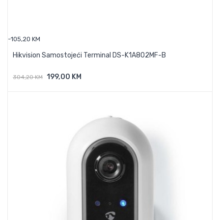
-105,20 KM
Hikvision Samostojeći Terminal DS-K1A802MF-B
199,00 KM
304,20 KM
Dodaj U Košaricu