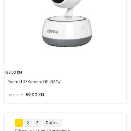
-29,00 KM
Everest IP Kamera DF-831W
59,00 KM
88,00 KM
Dodaj U Košaricu
1
2
3
Dalje

Prikazuje 1-16 od 42 proizvoda