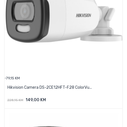
-79,15 KM
Hikvision Camera DS-2CE12HFT-F28 ColorVu...
149,00 KM
228,15 KM
Dodaj U Košaricu