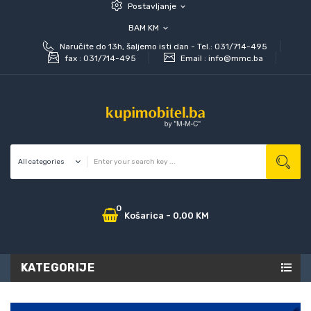
Postavljanje
expand_more
BAM KM
expand_more
Naručite do 13h, šaljemo isti dan - Tel.: 031/714-495
fax :
031/714-495
Email :
info@mmc.ba
0
Košarica
-
0,00 KM
KATEGORIJE