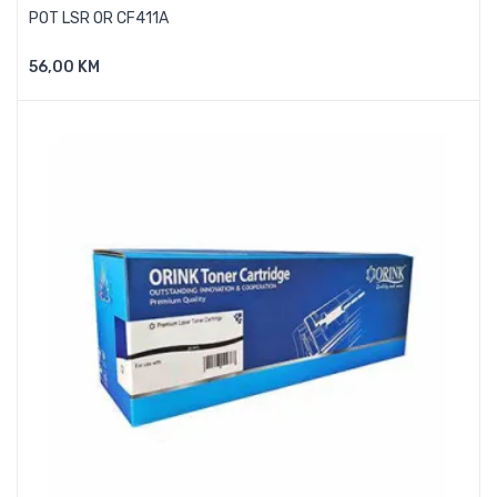
POT LSR OR CF411A
56,00 KM
Dodaj U Košaricu