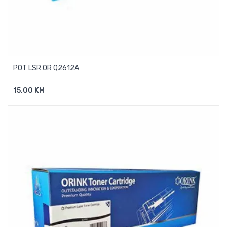
POT LSR OR Q2612A
15,00 KM
Dodaj U Košaricu