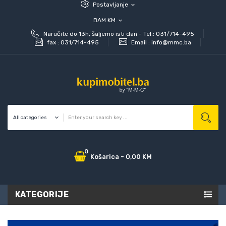
Postavljanje
expand_more
BAM KM
expand_more
Naručite do 13h, šaljemo isti dan - Tel.: 031/714-495
fax :
031/714-495
Email :
info@mmc.ba
0
Košarica
-
0,00 KM
KATEGORIJE