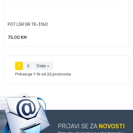
POT LSR OR TK-3160
75,00 KM
Dodaj U Košaricu
1
2
Dalje

Prikazuje 1-16 od 22 proizvoda
PRIJAVI SE ZA
NOVOSTI