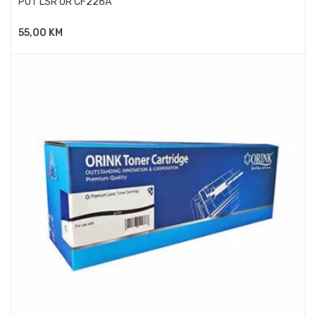
POT LSR OR CF226A
55,00 KM
Dodaj U Košaricu