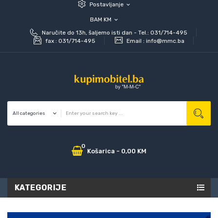
Postavljanje
expand_more
BAM KM
expand_more
Naručite do 13h, šaljemo isti dan - Tel.: 031/714-495
fax :
031/714-495
Email :
info@mmc.ba
0
Košarica
-
0,00 KM
KATEGORIJE