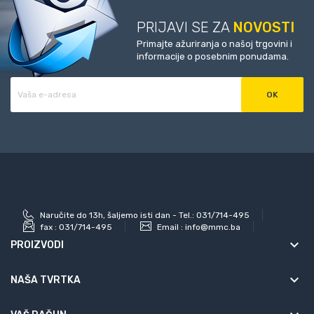
PRIJAVI SE ZA
NOVOSTI
Primajte ažuriranja o našoj trgovini i
informacije o posebnim ponudama.
Naručite do 13h, šaljemo isti dan - Tel.: 031/714-495
fax :
031/714-495
Email :
info@mmc.ba
keyboard_arrow_down
PROIZVODI
keyboard_arrow_down
NAŠA TVRTKA