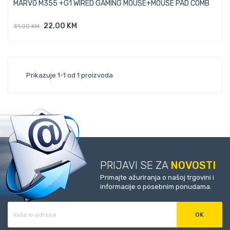
MARVO M355 +G1 WIRED GAMING MOUSE+MOUSE PAD COMB
22,00 KM
31,00 KM
Dodaj U Košaricu
Prikazuje 1-1 od 1 proizvoda
PRIJAVI SE ZA
NOVOSTI
Primajte ažuriranja o našoj trgovini i
informacije o posebnim ponudama.