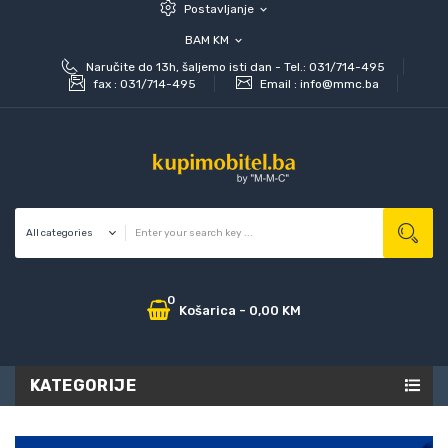
Postavljanje
expand_more
BAM KM
expand_more
Naručite do 13h, šaljemo isti dan - Tel.: 031/714-495
fax :
031/714-495
Email :
info@mmc.ba
0
Košarica
-
0,00 KM
KATEGORIJE