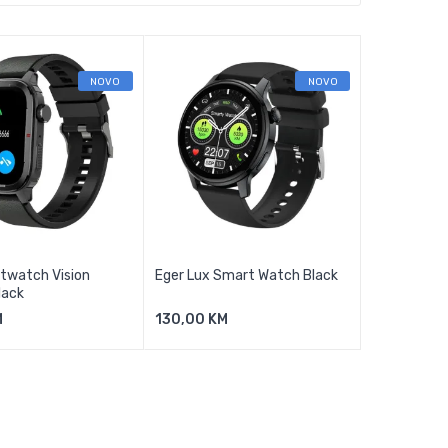
NOVO
NOVO
twatch Vision
Eger Lux Smart Watch Black
lack
M
130,00 KM
j U Košaricu
Dodaj U Košaricu