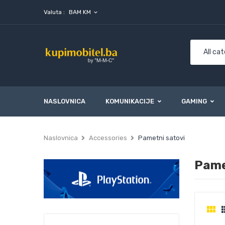
Valuta :
BAM KM
expand_more
NASLOVNICA
KOMUNIKACIJE
GAMING
Naslovnica
Accessories
Pametni satovi
Pame
