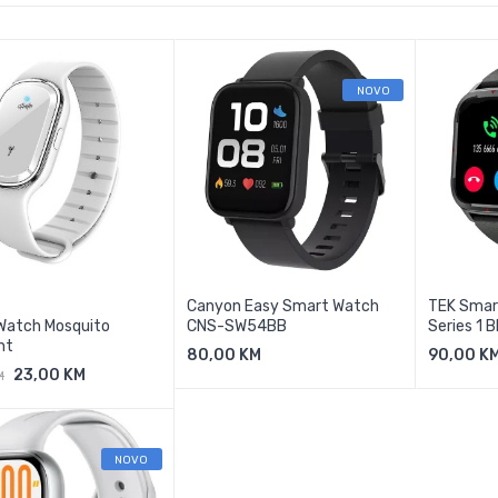
NOVO
Canyon Easy Smart Watch
TEK Smar
Watch Mosquito
CNS-SW54BB
Series 1 B
nt
80,00 KM
90,00 K
Dodaj U Košaricu
Doda
23,00 KM
M
odaj U Košaricu
NOVO