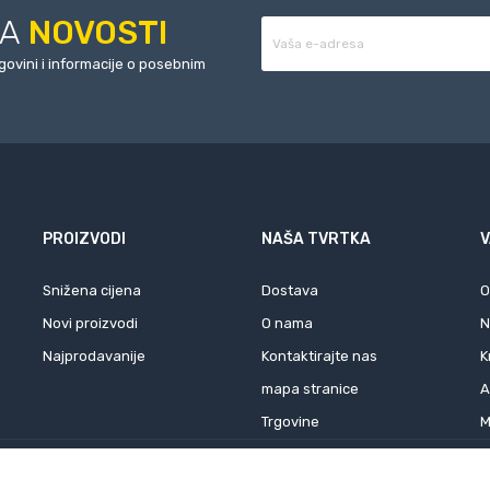
ZA
NOVOSTI
rgovini i informacije o posebnim
PROIZVODI
NAŠA TVRTKA
V
Snižena cijena
Dostava
O
Novi proizvodi
O nama
N
Najprodavanije
Kontaktirajte nas
K
mapa stranice
A
Trgovine
M