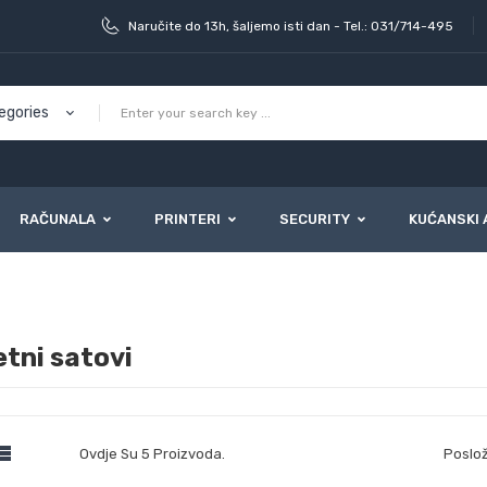
Naručite do 13h, šaljemo isti dan - Tel.: 031/714-495
RAČUNALA
PRINTERI
SECURITY
KUĆANSKI 
tni satovi

Ovdje Su 5 Proizvoda.
Poslož