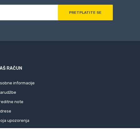
AŠ RAČUN
sobne informacije
arudžbe
reditne note
drese
oja upozorenja