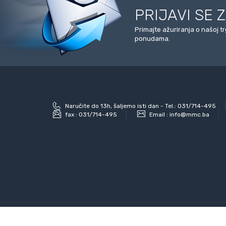
PRIJAVI SE 
Primajte ažuriranja o našoj t
ponudama.
Naručite do 13h, šaljemo isti dan - Tel.: 031/714-495
fax :
031/714-495
Email :
info@mmc.ba