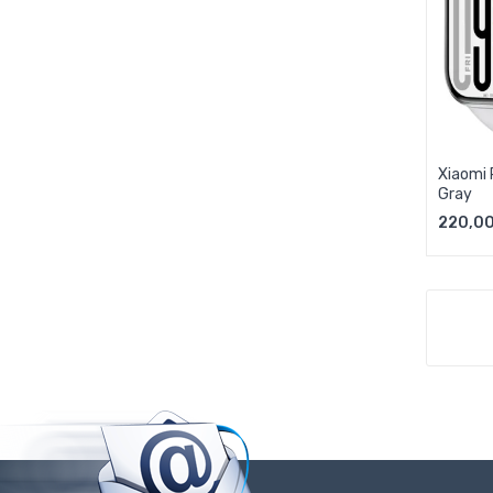
Xiaomi 
Gray
220,00
D