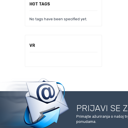
HOT TAGS
No tags have been specified yet.
VR
PRIJAVI SE 
Primajte ažuriranja o našoj t
ponudama.