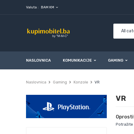
Valuta :
BAM KM
expand_more
NASLOVNICA
KOMUNIKACIJE
GAMING
Naslovnica
Gaming
Konzole
VR
VR
Oprosti
Potražite