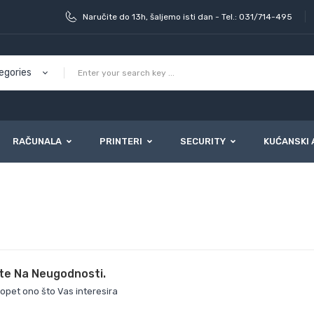
Naručite do 13h, šaljemo isti dan - Tel.: 031/714-495
RAČUNALA
PRINTERI
SECURITY
KUĆANSKI 
te Na Neugodnosti.
 opet ono što Vas interesira