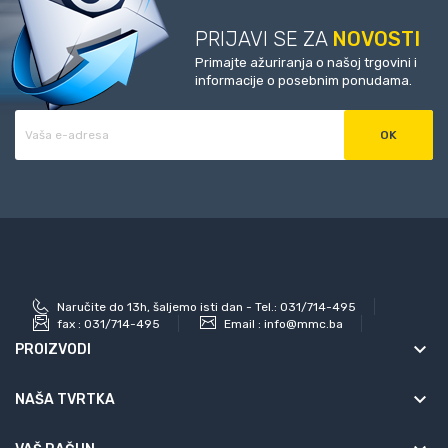
PRIJAVI SE ZA
NOVOSTI
Primajte ažuriranja o našoj trgovini i
informacije o posebnim ponudama.
Naručite do 13h, šaljemo isti dan - Tel.: 031/714-495
fax :
031/714-495
Email :
info@mmc.ba
keyboard_arrow_down
PROIZVODI
keyboard_arrow_down
NAŠA TVRTKA