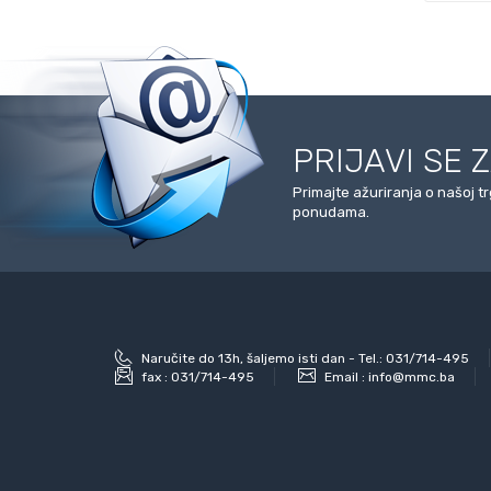
PRIJAVI SE 
Primajte ažuriranja o našoj t
ponudama.
Naručite do 13h, šaljemo isti dan - Tel.: 031/714-495
fax :
031/714-495
Email :
info@mmc.ba