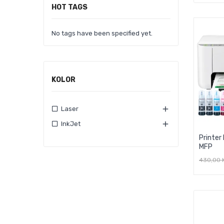
HOT TAGS
No tags have been specified yet.
KOLOR

Laser

InkJet
Printer
MFP
430,00 
D