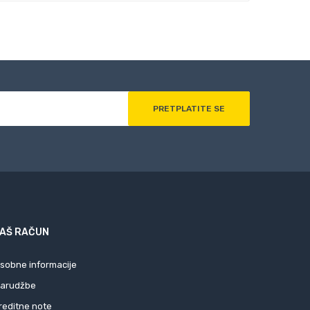
AŠ RAČUN
sobne informacije
arudžbe
reditne note