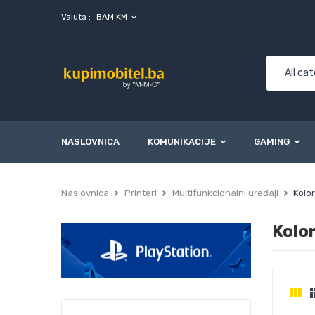
Valuta :
BAM KM
expand_more
NASLOVNICA
KOMUNIKACIJE
GAMING
Naslovnica
Printeri
Multifunkcionalni uređaji
Kolo
Kolo
