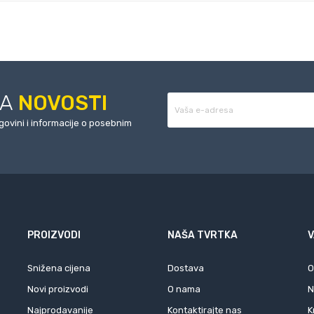
ZA
NOVOSTI
rgovini i informacije o posebnim
PROIZVODI
NAŠA TVRTKA
V
Snižena cijena
Dostava
O
Novi proizvodi
O nama
N
Najprodavanije
Kontaktirajte nas
K