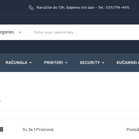
Naručite do 13h, šaljemo isti dan - Tel.: 031/714-495
RAČUNALA
PRINTERI
SECURITY
KUĆANSKI 
r
r

Tu Je 1 Proizvod.
Poslož