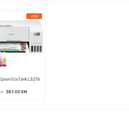
−10%
 Epson EcoTank L3276
387,00 KM
KM
odaj U Košaricu