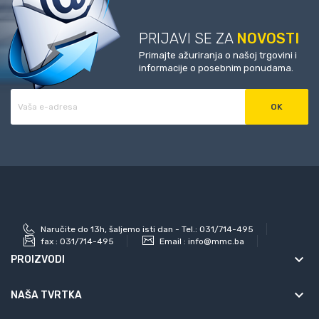
PRIJAVI SE ZA
NOVOSTI
Primajte ažuriranja o našoj trgovini i
informacije o posebnim ponudama.
Naručite do 13h, šaljemo isti dan - Tel.: 031/714-495
fax :
031/714-495
Email :
info@mmc.ba
keyboard_arrow_down
PROIZVODI
keyboard_arrow_down
NAŠA TVRTKA