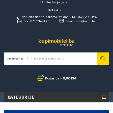
Postavljanje
expand_more
BAM KM
expand_more
Naručite do 13h, šaljemo isti dan - Tel.: 031/714-495
fax :
031/714-495
Email :
info@mmc.ba
0
Košarica
-
0,00 KM
KATEGORIJE