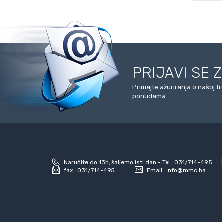
PRIJAVI SE 
Primajte ažuriranja o našoj t
ponudama.
Naručite do 13h, šaljemo isti dan - Tel.: 031/714-495
fax :
031/714-495
Email :
info@mmc.ba