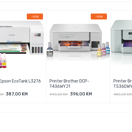
−10%
−10%
 Epson EcoTank L3276
Printer Brother DCP-
Printer B
T436WYJ1
T536DWY
387,00 KM
396,00 KM
KM
440,00 KM
480,00 KM
odaj U Košaricu
Dodaj U Košaricu
Doda