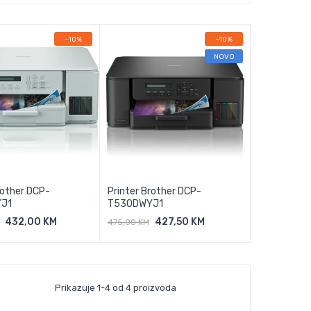
−10%
−10%
NOVO
rother DCP-
Printer Brother DCP-
J1
T530DWYJ1
432,00 KM
427,50 KM
475,00 KM
j U Košaricu
Dodaj U Košaricu
Prikazuje 1-4 od 4 proizvoda