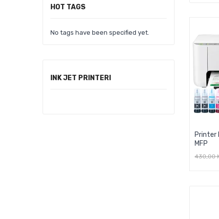
HOT TAGS
No tags have been specified yet.
INK JET PRINTERI
Printer
MFP
430,00 
D