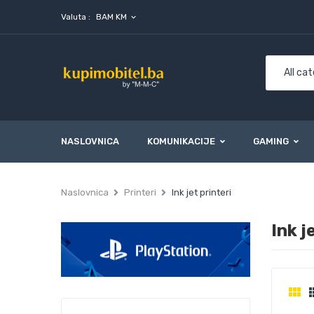
Valuta :
BAM KM
expand_more
NASLOVNICA
KOMUNIKACIJE
GAMING
Naslovnica
Printeri
Ink jet printeri
Ink j
