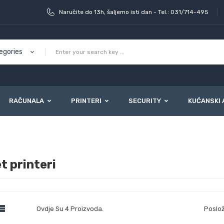
Naručite do 13h, šaljemo isti dan - Tel.: 031/714-495
RAČUNALA
PRINTERI
SECURITY
KUĆANSKI 
et printeri

Ovdje Su 4 Proizvoda.
Poslož