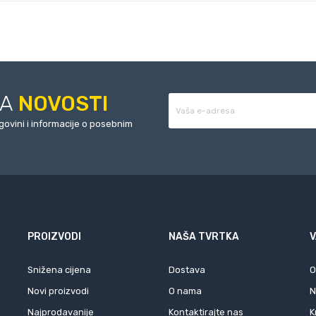
ZA
NOVOSTI
rgovini i informacije o posebnim
PROIZVODI
NAŠA TVRTKA
V
Snižena cijena
Dostava
O
Novi proizvodi
O nama
N
Najprodavanije
Kontaktirajte nas
K