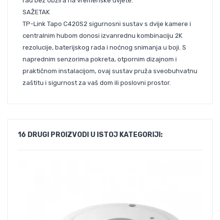
rad bez obzira na vremenske uvjete.
SAŽETAK
TP-Link Tapo C420S2 sigurnosni sustav s dvije kamere i
centralnim hubom donosi izvanrednu kombinaciju 2K
rezolucije, baterijskog rada i noćnog snimanja u boji. S
naprednim senzorima pokreta, otpornim dizajnom i
praktičnom instalacijom, ovaj sustav pruža sveobuhvatnu
zaštitu i sigurnost za vaš dom ili poslovni prostor.
16 DRUGI PROIZVODI U ISTOJ KATEGORIJI: