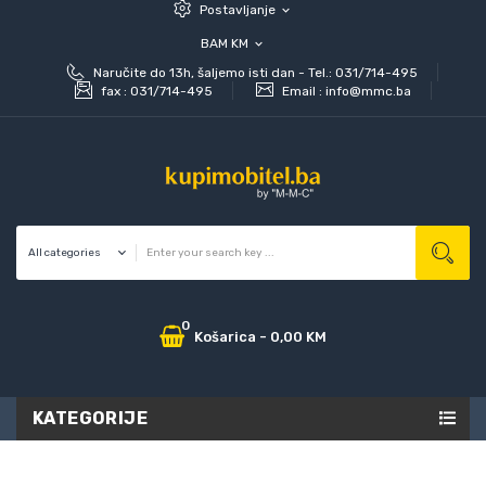
Postavljanje
expand_more
BAM KM
expand_more
Naručite do 13h, šaljemo isti dan - Tel.: 031/714-495
fax :
031/714-495
Email :
info@mmc.ba
0
Košarica
-
0,00 KM
KATEGORIJE