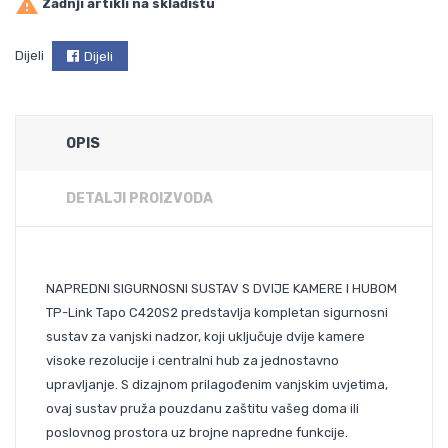

Zadnji artikli na skladištu
Dijeli
Dijeli
OPIS
DETALJI PROIZVODA
NAPREDNI SIGURNOSNI SUSTAV S DVIJE KAMERE I HUBOM
TP-Link Tapo C420S2 predstavlja kompletan sigurnosni
sustav za vanjski nadzor, koji uključuje dvije kamere
visoke rezolucije i centralni hub za jednostavno
upravljanje. S dizajnom prilagođenim vanjskim uvjetima,
ovaj sustav pruža pouzdanu zaštitu vašeg doma ili
poslovnog prostora uz brojne napredne funkcije.