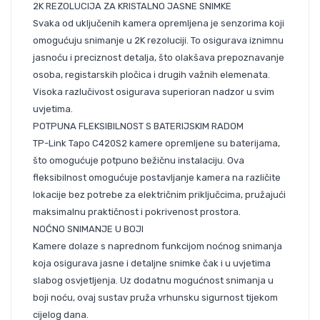
2K REZOLUCIJA ZA KRISTALNO JASNE SNIMKE
Svaka od uključenih kamera opremljena je senzorima koji
omogućuju snimanje u 2K rezoluciji. To osigurava iznimnu
jasnoću i preciznost detalja, što olakšava prepoznavanje
osoba, registarskih pločica i drugih važnih elemenata.
Visoka razlučivost osigurava superioran nadzor u svim
uvjetima.
POTPUNA FLEKSIBILNOST S BATERIJSKIM RADOM
TP-Link Tapo C420S2 kamere opremljene su baterijama,
što omogućuje potpuno bežičnu instalaciju. Ova
fleksibilnost omogućuje postavljanje kamera na različite
lokacije bez potrebe za električnim priključcima, pružajući
maksimalnu praktičnost i pokrivenost prostora.
NOĆNO SNIMANJE U BOJI
Kamere dolaze s naprednom funkcijom noćnog snimanja
koja osigurava jasne i detaljne snimke čak i u uvjetima
slabog osvjetljenja. Uz dodatnu mogućnost snimanja u
boji noću, ovaj sustav pruža vrhunsku sigurnost tijekom
cijelog dana.