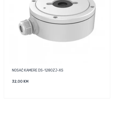
-35,0
NOSAČ KAMERE DS-1280ZJ-XS
Eul
32,00 KM
Dodaj U Košaricu
140