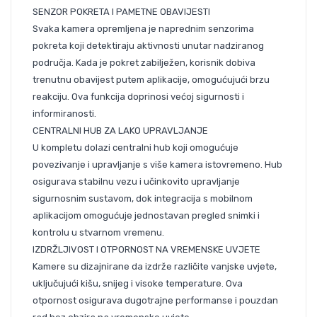
SENZOR POKRETA I PAMETNE OBAVIJESTI
Svaka kamera opremljena je naprednim senzorima
pokreta koji detektiraju aktivnosti unutar nadziranog
područja. Kada je pokret zabilježen, korisnik dobiva
trenutnu obavijest putem aplikacije, omogućujući brzu
reakciju. Ova funkcija doprinosi većoj sigurnosti i
informiranosti.
CENTRALNI HUB ZA LAKO UPRAVLJANJE
U kompletu dolazi centralni hub koji omogućuje
povezivanje i upravljanje s više kamera istovremeno. Hub
osigurava stabilnu vezu i učinkovito upravljanje
sigurnosnim sustavom, dok integracija s mobilnom
aplikacijom omogućuje jednostavan pregled snimki i
kontrolu u stvarnom vremenu.
IZDRŽLJIVOST I OTPORNOST NA VREMENSKE UVJETE
Kamere su dizajnirane da izdrže različite vanjske uvjete,
uključujući kišu, snijeg i visoke temperature. Ova
otpornost osigurava dugotrajne performanse i pouzdan