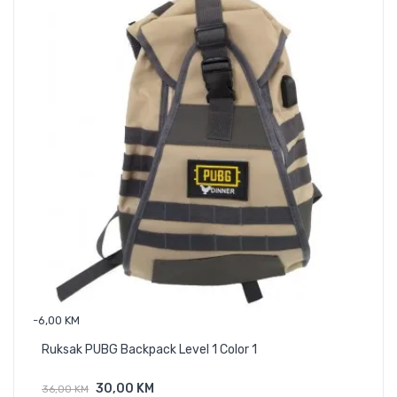
-6,00 KM
Whi
Ruksak PUBG Backpack Level 1 Color 1
29,
30,00 KM
36,00 KM
Dodaj U Košaricu