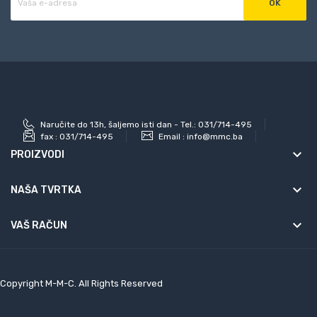
Naručite do 13h, šaljemo isti dan - Tel.: 031/714-495
fax :
031/714-495
Email :
info@mmc.ba
keyboard_arrow_down
PROIZVODI
keyboard_arrow_down
NAŠA TVRTKA

VAŠ RAČUN
Copyright M-M-C. All Rights Reserved