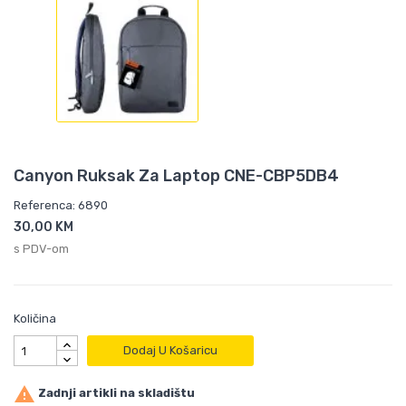
Canyon Ruksak Za Laptop CNE-CBP5DB4
Referenca: 6890
30,00 KM
s PDV-om
Količina
Dodaj U Košaricu

Zadnji artikli na skladištu