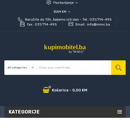
Postavljanje
expand_more
BAM KM
expand_more
Naručite do 13h, šaljemo isti dan - Tel.: 031/714-495
fax :
031/714-495
Email :
info@mmc.ba
0
Košarica
-
0,00 KM
KATEGORIJE