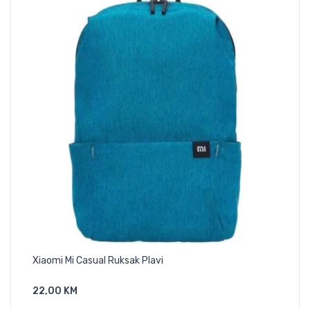
Xiaomi Mi Casual Ruksak Plavi
Ruk
22,00 KM
53,
Dodaj U Košaricu