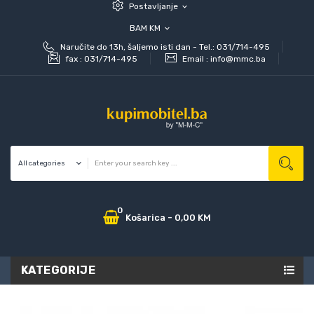
Postavljanje
expand_more
BAM KM
expand_more
Naručite do 13h, šaljemo isti dan - Tel.: 031/714-495
fax :
031/714-495
Email :
info@mmc.ba
0
Košarica
-
0,00 KM
KATEGORIJE