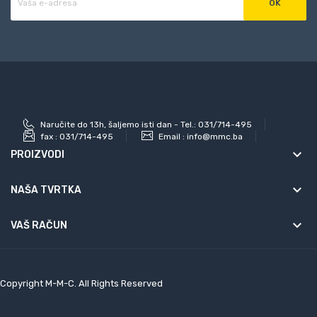
Naručite do 13h, šaljemo isti dan - Tel.: 031/714-495
fax :
031/714-495
Email :
info@mmc.ba
keyboard_arrow_down
PROIZVODI
keyboard_arrow_down
NAŠA TVRTKA

VAŠ RAČUN
Copyright M-M-C. All Rights Reserved