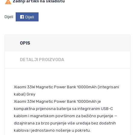

Zadnji artikli na skladištu
Dijeli
Dijeli
OPIS
DETALJI PROIZVODA
Xiaomi 33W Magnetic Power Bank 10000mAh (integrisani
kabal) Grey
Xiaomi 33W Magnetic Power Bank 10000mAh je
kompaktna prijenosna baterija sa integriranim USB-C
kablom i magnetskom površinom za bežično punjenje —
dizajnirana za brzo punjenje više uređaja bez dodatnih
kablova i jednostavno nošenje u pokretu.