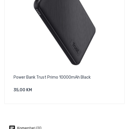
Power Bank Trust Primo 10000mAh Black
Pow
35,00 KM
51,
Dodaj U Košaricu
Komentari (0)