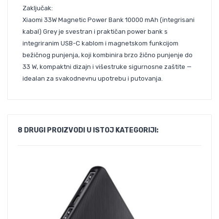
Zaključak:
Xiaomi 33W Magnetic Power Bank 10000 mAh (integrisani
kabal) Grey je svestran i praktičan power bank s
integriranim USB-C kablom i magnetskom funkcijom
bežičnog punjenja, koji kombinira brzo žično punjenje do
33 W, kompaktni dizajn i višestruke sigurnosne zaštite —
idealan za svakodnevnu upotrebu i putovanja.
8 DRUGI PROIZVODI U ISTOJ KATEGORIJI: