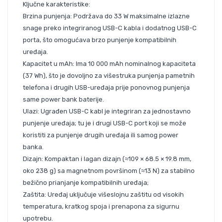
Ključne karakteristike:
Brzina punjenja: Podržava do 33 W maksimalne izlazne
snage preko integriranog USB-C kabla i dodatnog USB-C
porta, što omogućava brzo punjenje kompatibilnih
uređaja.
Kapacitet u mAh: Ima 10 000 mAh nominalnog kapaciteta
(37 Wh), što je dovoljno za višestruka punjenja pametnih
telefona i drugih USB-uređaja prije ponovnog punjenja
same power bank baterije.
Ulazi: Ugrađen USB-C kabl je integriran za jednostavno
punjenje uređaja; tu je i drugi USB-C port koji se može
koristiti za punjenje drugih uređaja ili samog power
banka.
Dizajn: Kompaktan i lagan dizajn (≈109 × 68.5 × 19.8 mm,
oko 238 g) sa magnetnom površinom (≈13 N) za stabilno
bežično prianjanje kompatibilnih uređaja;
Zaštita: Uređaj uključuje višeslojnu zaštitu od visokih
temperatura, kratkog spoja i prenapona za sigurnu
upotrebu.