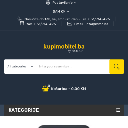
Postavljanje
expand_more
BAM KM
expand_more
Naručite do 13h, šaljemo isti dan - Tel.: 031/714-495
fax :
031/714-495
Email :
info@mmc.ba
0
Košarica
-
0,00 KM
KATEGORIJE