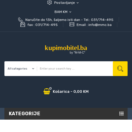
Postavljanje
expand_more
BAM KM
expand_more
Naručite do 13h, šaljemo isti dan - Tel.: 031/714-495
fax :
031/714-495
Email :
info@mmc.ba
0
Košarica
-
0,00 KM
KATEGORIJE