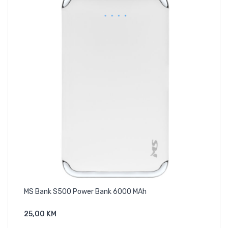
MS Bank S500 Power Bank 6000 MAh
Pow
25,00 KM
45,
Dodaj U Košaricu