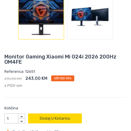
Monitor Gaming Xiaomi Mi G24i 2026 200Hz
OM4FE
Referenca: 12651
243,00 KM
270,00 KM
UŠTEDI 10%
s PDV-om
Količina
Dodaj U Košaricu