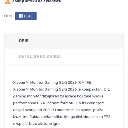

Zadnji artikli na skladištu
Dijeli
Dijeli
OPIS
DETALJI PROIZVODA
Xiaomi Mi Monitor Gaming G24i 2026 (OM4FE)
Xiaomi Mi Monitor Gaming G24i 2026 je kompaktan i brz
gaming monitor dizajniran za igrače koji žele visoke
performanse u 24-inčnom formatu. Sa frekvencijom
osvježavanja od 200Hz i modernim dizajnom, pruža
izuzetno fluidan prikaz slike, što ga čini idealnim za FPS,
e-sport i brze akcione igre.