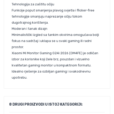
Tehnologija za zaštitu očiju
Funkcije poput smanjenja plavog svjetla i flicker-free
tehnologije smanjuju naprezanje očiju tokom
dugotrajnog korištenja.
Moderan i tanak dizajn
Minimalistički izgled sa tankim okvirima omogućava bolji
fokus na sadržaj i uklapa se u svaki gaming ili radni
prostor.
Xiaomi Mi Monitor Gaming G24i 2026 (OM4FE) je odličan
izbor za korisnike koji žele brz, pouzdan i vizuelno
kvalitetan gaming monitor u kompaktnom formatu.
Idealno rješenje za ozbiljan gaming i svakodnevnu
upotrebu.
8 DRUGI PROIZVODI U ISTOJ KATEGORIJI: