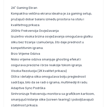
24″ Gaming Ekran
Kompaktna veličina ekrana idealna je za gaming setup,
pružajući dobar balans između prostora na stolu i
kvalitetnog prikaza.
200Hz Frekvencija Osvježavanja
Izuzetno visoka brzina osvježavanja omogućava glatku
sliku bez trzanja i zamućenja, što daje prednost u
kompetitivnim igrama.
Brzo Vrijeme Odziva
Nisko vrijeme odziva smanjuje ghosting efekat i
osigurava precizne i brze reakcije tokom igranja.
Visoka Rezolucija (2K kvalitet prikaza)
Oštra i detaljna slika omogućava bolju preglednost
sadržaja, bilo da se radi o igrama, multimediji ili radu.
Adaptive Sync Podrška
Sinhronizuje frekvenciju monitora sa grafičkom karticom,
smanjujući kidanje slike (screen tearing) i poboljšavajući
stabilnost prikaza.