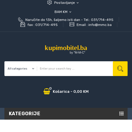
Postavljanje
expand_more
BAM KM
expand_more
Naručite do 13h, šaljemo isti dan - Tel.: 031/714-495
fax :
031/714-495
Email :
info@mmc.ba
0
Košarica
-
0,00 KM
KATEGORIJE