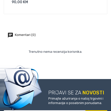
90,00 KM
50,
Dodaj U Košaricu
Komentari (0)
Trenutno nema recenzija korisnika.
PRIJAVI SE ZA
NOVOSTI
Primajte ažuriranja o našoj trgovini i
informacije o posebnim ponudama.