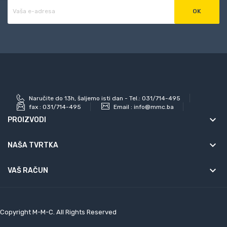
Naručite do 13h, šaljemo isti dan - Tel.: 031/714-495
fax :
031/714-495
Email :
info@mmc.ba
keyboard_arrow_down
PROIZVODI
keyboard_arrow_down
NAŠA TVRTKA

VAŠ RAČUN
Copyright M-M-C. All Rights Reserved