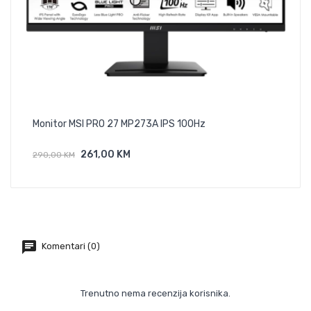
Monitor MSI PRO 27 MP273A IPS 100Hz
Mon
261,00 KM
449
290,00 KM
Dodaj U Košaricu
Komentari (0)
Trenutno nema recenzija korisnika.