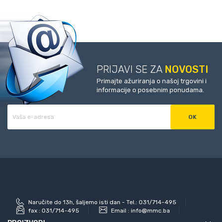
PRIJAVI SE ZA
NOVOSTI
Primajte ažuriranja o našoj trgovini i
informacije o posebnim ponudama.
Naručite do 13h, šaljemo isti dan - Tel.: 031/714-495
fax :
031/714-495
Email :
info@mmc.ba