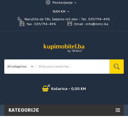
Postavljanje
expand_more
BAM KM
expand_more
Naručite do 13h, šaljemo isti dan - Tel.: 031/714-495
fax :
031/714-495
Email :
info@mmc.ba
0
Košarica
-
0,00 KM
KATEGORIJE