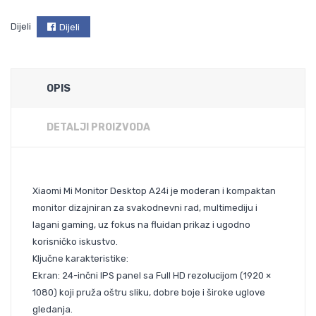
Dijeli
Dijeli
OPIS
DETALJI PROIZVODA
Xiaomi Mi Monitor Desktop A24i je moderan i kompaktan
monitor dizajniran za svakodnevni rad, multimediju i
lagani gaming, uz fokus na fluidan prikaz i ugodno
korisničko iskustvo.
Ključne karakteristike:
Ekran: 24-inčni IPS panel sa Full HD rezolucijom (1920 ×
1080) koji pruža oštru sliku, dobre boje i široke uglove
gledanja.