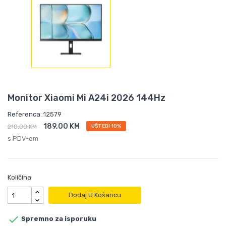
Monitor Xiaomi Mi A24i 2026 144Hz
Referenca: 12579
189,00 KM
210,00 KM
UŠTEDI 10%
s PDV-om
Količina
Dodaj U Košaricu

Spremno za isporuku