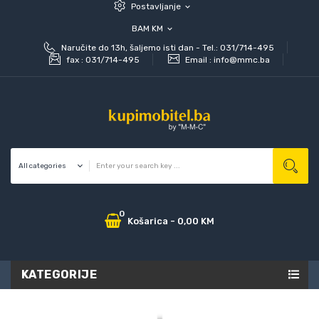
Postavljanje
expand_more
BAM KM
expand_more
Naručite do 13h, šaljemo isti dan - Tel.: 031/714-495
fax :
031/714-495
Email :
info@mmc.ba
0
Košarica
-
0,00 KM
KATEGORIJE