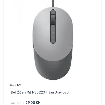
-6,00 KM
Tru
Dell Žičani Miš MS3220 Titan Gray 570
21,
29,00 KM
35,00 KM
Dodaj U Košaricu