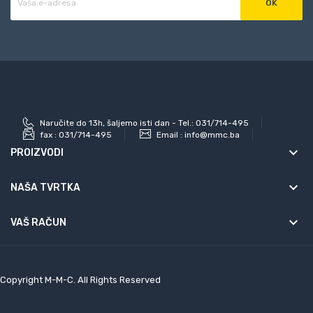
Naručite do 13h, šaljemo isti dan - Tel.: 031/714-495
fax :
031/714-495
Email :
info@mmc.ba
keyboard_arrow_down
PROIZVODI
keyboard_arrow_down
NAŠA TVRTKA

VAŠ RAČUN
Copyright M-M-C. All Rights Reserved