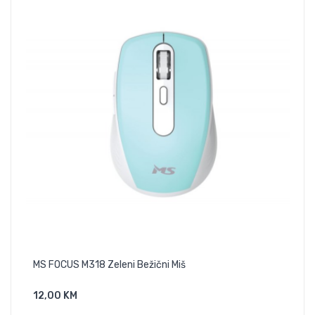
-4,00
MS FOCUS M318 Zeleni Bežični Miš
Can
12,00 KM
Dodaj U Košaricu
40,