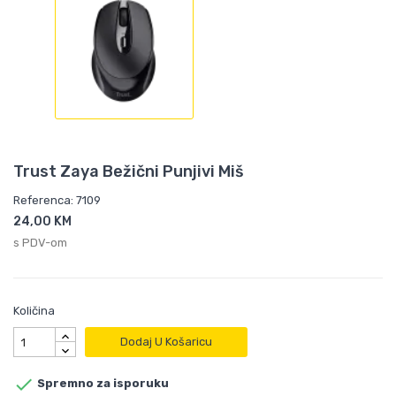
Trust Zaya Bežični Punjivi Miš
Referenca: 7109
24,00 KM
s PDV-om
Količina
Dodaj U Košaricu

Spremno za isporuku