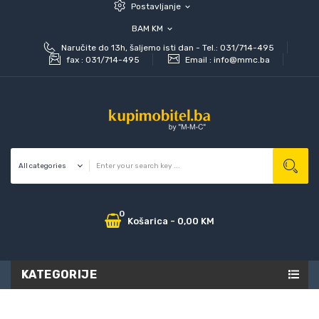
Postavljanje
expand_more
BAM KM
expand_more
Naručite do 13h, šaljemo isti dan - Tel.: 031/714-495
fax :
031/714-495
Email :
info@mmc.ba
0
Košarica
-
0,00 KM
KATEGORIJE