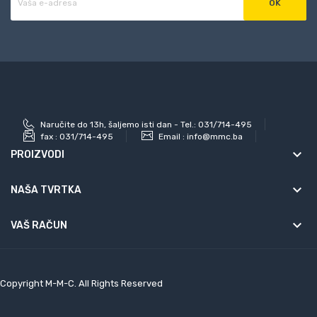
Naručite do 13h, šaljemo isti dan - Tel.: 031/714-495
fax :
031/714-495
Email :
info@mmc.ba
keyboard_arrow_down
PROIZVODI
keyboard_arrow_down
NAŠA TVRTKA

VAŠ RAČUN
Copyright M-M-C. All Rights Reserved