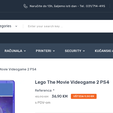
Naručite do 13h, šaljemo isti dan - Tel.: 031/714-495
RAČUNALA
PRINTERI
SECURITY
KUĆANSKI 
Movie Videogame 2 PS4
Lego The Movie Videogame 2 PS4
Referenca: *
36,90 KM
45,90 KM
UŠTEDA 9,00 KM
s PDV-om