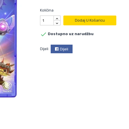
Količina
Dodaj U Košaricu

Dostupno uz narudžbu
Dijeli
Dijeli