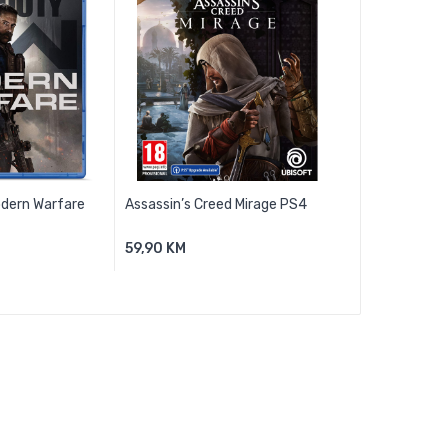
odern Warfare
Assassin’s Creed Mirage PS4
Bloodborne G
59,90 KM
59,90 KM