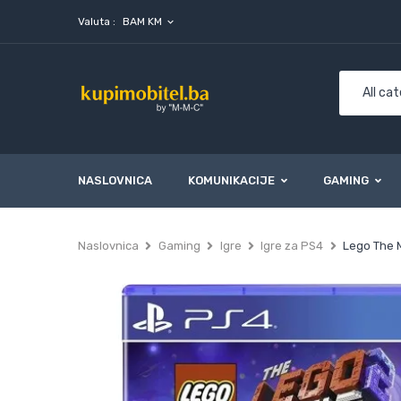
Valuta :
BAM KM
expand_more
NASLOVNICA
KOMUNIKACIJE
GAMING
Naslovnica
Gaming
Igre
Igre za PS4
Lego The 