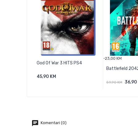
-23,00 KM
God Of War 3 HITS PS4
Battlefield 20
45,90 KM
36,90
59,90 KM
Komentari (0)