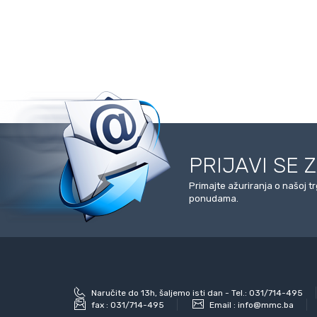
PRIJAVI SE 
Primajte ažuriranja o našoj t
ponudama.
Naručite do 13h, šaljemo isti dan - Tel.: 031/714-495
fax :
031/714-495
Email :
info@mmc.ba