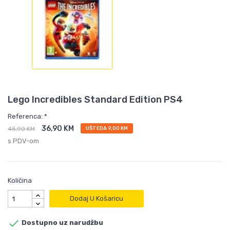
Lego Incredibles Standard Edition PS4
Referenca: *
36,90 KM
45,90 KM
UŠTEDA 9,00 KM
s PDV-om
Količina
Dodaj U Košaricu

Dostupno uz narudžbu