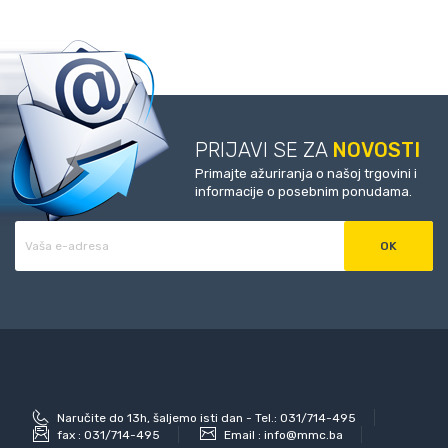
PRIJAVI SE ZA
NOVOSTI
Primajte ažuriranja o našoj trgovini i
informacije o posebnim ponudama.
Naručite do 13h, šaljemo isti dan - Tel.: 031/714-495
fax :
031/714-495
Email :
info@mmc.ba