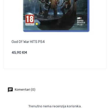
God Of War HITS PS4
Red
45,90 KM
49,
Komentari (0)
Trenutno nema recenzija korisnika.