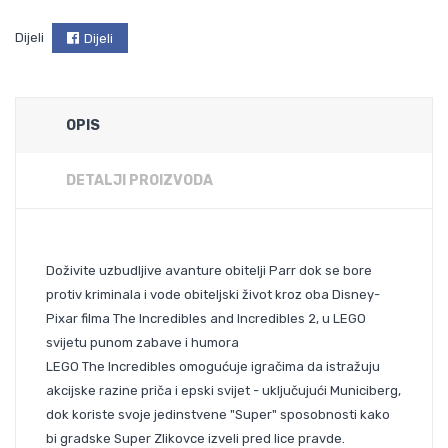
Dijeli
Dijeli
OPIS
DETALJI PROIZVODA
Doživite uzbudljive avanture obitelji Parr dok se bore
protiv kriminala i vode obiteljski život kroz oba Disney-
Pixar filma The Incredibles and Incredibles 2, u LEGO
svijetu punom zabave i humora
LEGO The Incredibles omogućuje igračima da istražuju
akcijske razine priča i epski svijet - uključujući Municiberg,
dok koriste svoje jedinstvene "Super" sposobnosti kako
bi gradske Super Zlikovce izveli pred lice pravde.