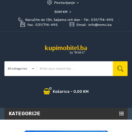
Postavljanje
expand_more
BAM KM
expand_more
Naručite do 13h, šaljemo isti dan - Tel.: 031/714-495
fax :
031/714-495
Email :
info@mmc.ba
0
Košarica
-
0,00 KM
KATEGORIJE