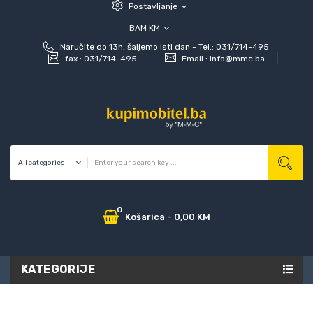
Postavljanje
expand_more
BAM KM
expand_more
Naručite do 13h, šaljemo isti dan - Tel.: 031/714-495
fax :
031/714-495
Email :
info@mmc.ba
0
Košarica
-
0,00 KM
KATEGORIJE