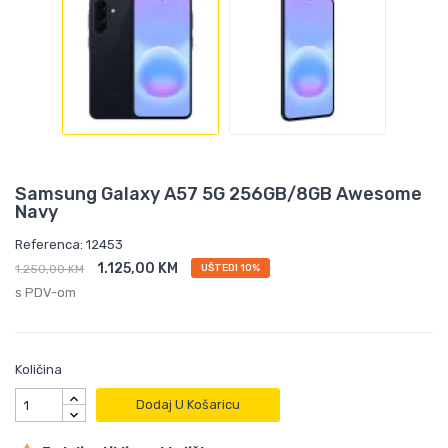
Samsung Galaxy A57 5G 256GB/8GB Awesome
Navy
Referenca: 12453
1.125,00 KM
1.250,00 KM
UŠTEDI 10%
s PDV-om
Količina
Dodaj U Košaricu