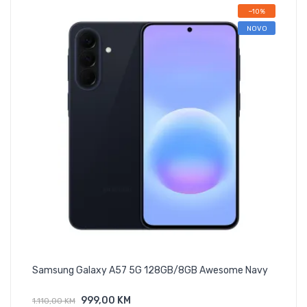
−10%
NOVO
Samsung Galaxy A57 5G 128GB/8GB Awesome Navy
Sam
999,00 KM
1.110,00 KM
365
Dodaj U Košaricu