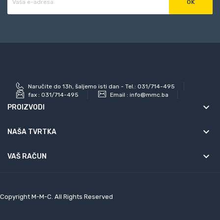
Naručite do 13h, šaljemo isti dan - Tel.: 031/714-495
fax :
031/714-495
Email :
info@mmc.ba
keyboard_arrow_down
PROIZVODI
keyboard_arrow_down
NAŠA TVRTKA

VAŠ RAČUN
Copyright M-M-C. All Rights Reserved