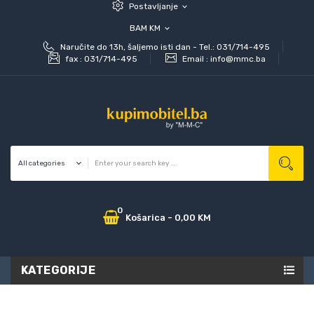
Postavljanje
expand_more
BAM KM
expand_more
Naručite do 13h, šaljemo isti dan - Tel.: 031/714-495
fax :
031/714-495
Email :
info@mmc.ba
0
Košarica
-
0,00 KM
KATEGORIJE