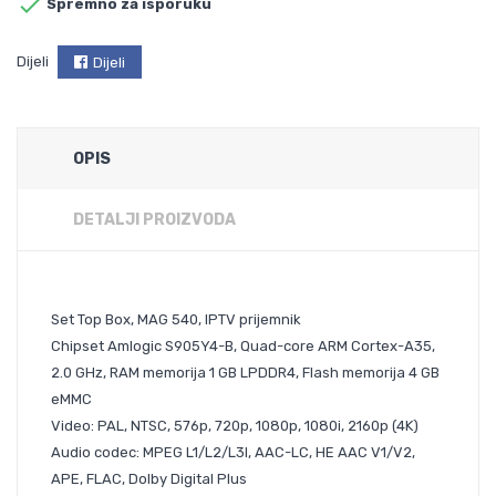

Spremno za isporuku
Dijeli
Dijeli
OPIS
DETALJI PROIZVODA
Set Top Box, MAG 540, IPTV prijemnik
Chipset Amlogic S905Y4-B, Quad-core ARM Cortex-A35,
2.0 GHz, RAM memorija 1 GB LPDDR4, Flash memorija 4 GB
eMMC
Video: PAL, NTSC, 576p, 720p, 1080p, 1080i, 2160p (4K)
Audio codec: MPEG L1/L2/L3l, AAC-LC, HE AAC V1/V2,
APE, FLAC, Dolby Digital Plus