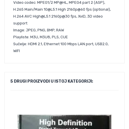
Video codec: MPEG1/2 MP@HL, MPEG4 part 2 (ASP),
H.265 Main/Main 10@L5.1 High 2160p@60 fps (optional),
H.264 AVC High@L5.1 2160p@30 fps, XviD, 3D video
support
Image: JPEG, PNG, BMP, RAW
Playliste: M3U, M3U8, PLS, CUE
Sučelje: HDMI 2.1, Ethernet 100 Mbps LAN port, USB2.0,
WiFI
5 DRUGI PROIZVODI U ISTOJ KATEGORIJI: