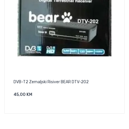
-40,0
DVB-T2 Zemaljski Risiver BEAR DTV-202
Goo
45,00 KM
Dodaj U Košaricu
130