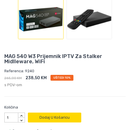
MAG 540 W3 Prijemnik IPTV Za Stalker
Midlleware, WiFi
Referenca: 9240
238,50 KM
265,00 KM
UŠTEDI 10%
s PDV-om
Količina
Dodaj U Košaricu