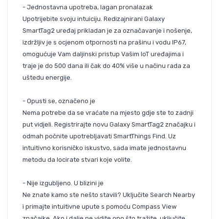
- Jednostavna upotreba, lagan pronalazak
Upotrijebite svoju intuiciju. Redizajnirani Galaxy
SmartTag2 uređaj prikladan je za označavanje i nošenje,
izdržljiv je s ocjenom otpornosti na prašinu i vodu IP67,
omogućuje Vam daljinski pristup Vašim IoT uređajima i
traje je do 500 dana ili čak do 40% više u načinu rada za
uštedu energije.
- Opusti se, označeno je
Nema potrebe da se vraćate na mjesto gdje ste to zadnji
put vidjeli. Registrirajte novu Galaxy SmartTag2 značajku i
odmah počnite upotrebljavati SmartThings Find. Uz
intuitivno korisničko iskustvo, sada imate jednostavnu
metodu da locirate stvari koje volite.
- Nije izgubljeno. U blizini je
Ne znate kamo ste nešto stavili? Uključite Search Nearby
i primajte intuitivne upute s pomoću Compass View
značajke. Ako i dalje ne vidite ono što tražite, uključite