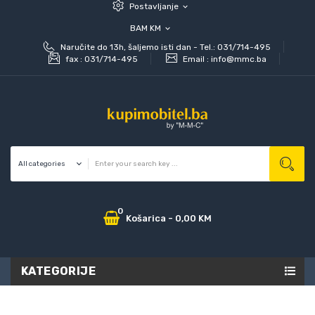
Postavljanje
expand_more
BAM KM
expand_more
Naručite do 13h, šaljemo isti dan - Tel.: 031/714-495
fax :
031/714-495
Email :
info@mmc.ba
0
Košarica
-
0,00 KM
KATEGORIJE