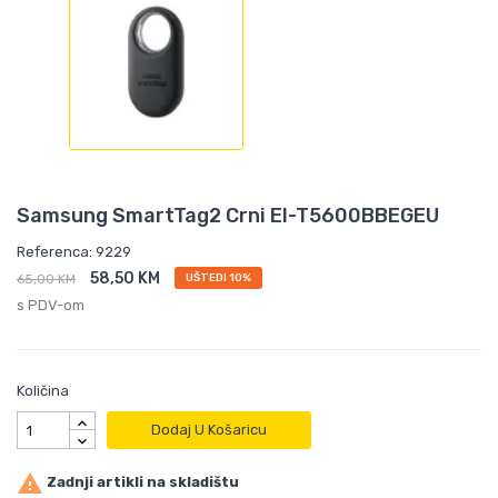
Samsung SmartTag2 Crni EI-T5600BBEGEU
Referenca: 9229
58,50 KM
65,00 KM
UŠTEDI 10%
s PDV-om
Količina
Dodaj U Košaricu

Zadnji artikli na skladištu