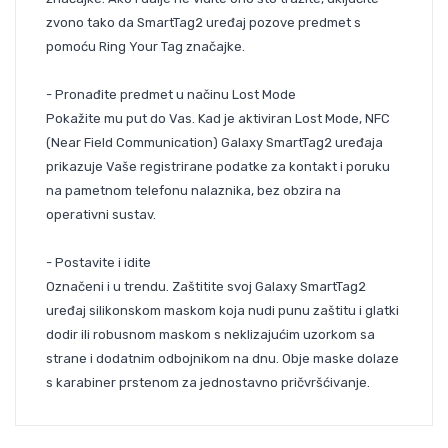
zvono tako da SmartTag2 uređaj pozove predmet s
pomoću Ring Your Tag značajke.
- Pronađite predmet u načinu Lost Mode
Pokažite mu put do Vas. Kad je aktiviran Lost Mode, NFC
(Near Field Communication) Galaxy SmartTag2 uređaja
prikazuje Vaše registrirane podatke za kontakt i poruku
na pametnom telefonu nalaznika, bez obzira na
operativni sustav.
- Postavite i idite
Označeni i u trendu. Zaštitite svoj Galaxy SmartTag2
uređaj silikonskom maskom koja nudi punu zaštitu i glatki
dodir ili robusnom maskom s neklizajućim uzorkom sa
strane i dodatnim odbojnikom na dnu. Obje maske dolaze
s karabiner prstenom za jednostavno pričvršćivanje.