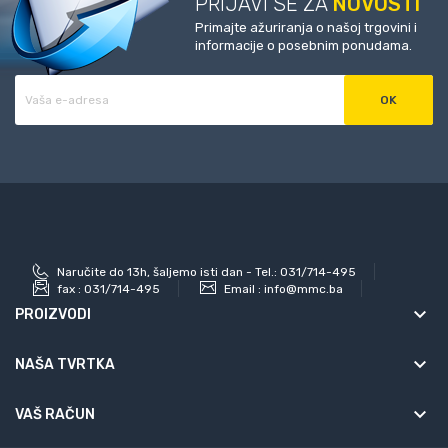
PRIJAVI SE ZA
NOVOSTI
Primajte ažuriranja o našoj trgovini i
informacije o posebnim ponudama.
Naručite do 13h, šaljemo isti dan - Tel.: 031/714-495
fax :
031/714-495
Email :
info@mmc.ba
keyboard_arrow_down
PROIZVODI
keyboard_arrow_down
NAŠA TVRTKA

VAŠ RAČUN