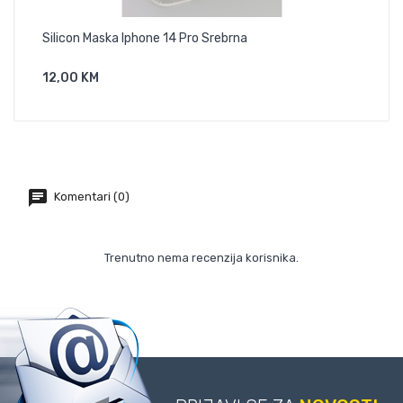
Silicon Maska Iphone 14 Pro Srebrna
Sil
12,00 KM
8,0
Dodaj U Košaricu
Komentari (0)
Trenutno nema recenzija korisnika.