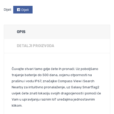
Dijeli
Dijeli
OPIS
DETALJI PROIZVODA
Čuvajte stvari tamo gdje ćete ih pronaći. Uz poboljšano
trajanje baterije do 500 dana, ocjenu otpornosti na
prašinu i vodu IP67, značajke Compass View i Search
Nearby za intuitivno pronalaženje, uz Galaxy SmartTag2
uvijek ćete znati lokaciju svojih dragocjenosti i pomoći će
Vam u upravljanju raznim IoT uređajima jednostavnim
klikom.