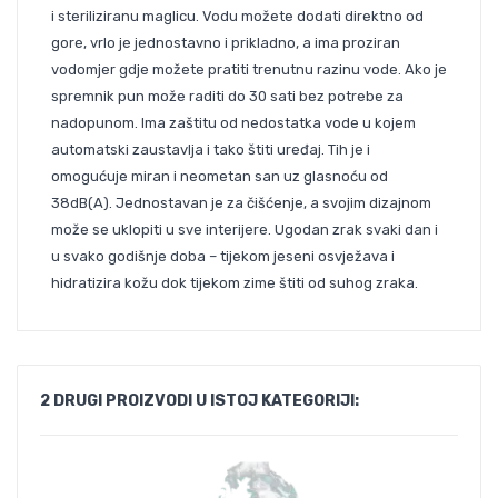
i steriliziranu maglicu. Vodu možete dodati direktno od
gore, vrlo je jednostavno i prikladno, a ima proziran
vodomjer gdje možete pratiti trenutnu razinu vode. Ako je
spremnik pun može raditi do 30 sati bez potrebe za
nadopunom. Ima zaštitu od nedostatka vode u kojem
automatski zaustavlja i tako štiti uređaj. Tih je i
omogućuje miran i neometan san uz glasnoću od
38dB(A). Jednostavan je za čišćenje, a svojim dizajnom
može se uklopiti u sve interijere. Ugodan zrak svaki dan i
u svako godišnje doba – tijekom jeseni osvježava i
hidratizira kožu dok tijekom zime štiti od suhog zraka.
2 DRUGI PROIZVODI U ISTOJ KATEGORIJI: