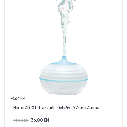
-9,00 KM
-5,00
Home AD10 Ultrazvučni Ovlaživač Zraka Aroma...
Filt
36,00 KM
45,00 KM
110,
Dodaj U Košaricu