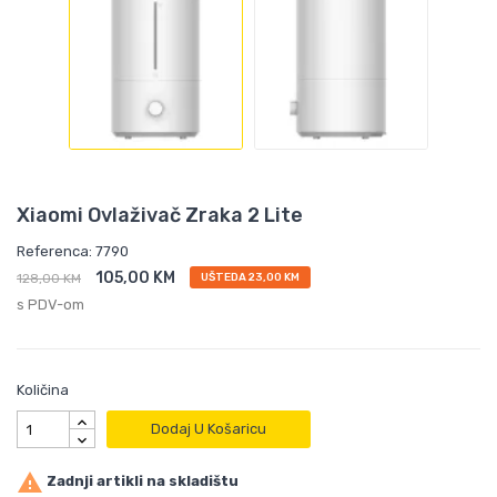
Xiaomi Ovlaživač Zraka 2 Lite
Referenca: 7790
105,00 KM
128,00 KM
UŠTEDA 23,00 KM
s PDV-om
Količina
Dodaj U Košaricu

Zadnji artikli na skladištu