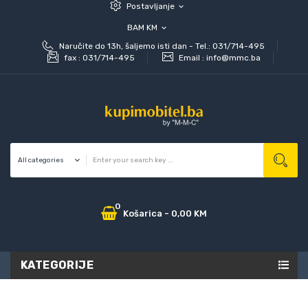
Postavljanje
expand_more
BAM KM
expand_more
Naručite do 13h, šaljemo isti dan - Tel.: 031/714-495
fax :
031/714-495
Email :
info@mmc.ba
0
Košarica
-
0,00 KM
KATEGORIJE