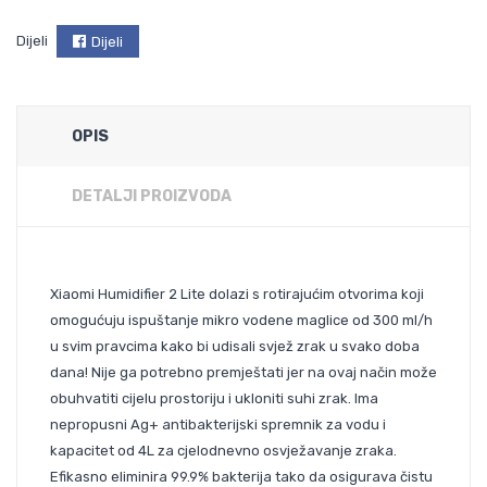
Dijeli
Dijeli
OPIS
DETALJI PROIZVODA
Xiaomi Humidifier 2 Lite dolazi s rotirajućim otvorima koji
omogućuju ispuštanje mikro vodene maglice od 300 ml/h
u svim pravcima kako bi udisali svjež zrak u svako doba
dana! Nije ga potrebno premještati jer na ovaj način može
obuhvatiti cijelu prostoriju i ukloniti suhi zrak. Ima
nepropusni Ag+ antibakterijski spremnik za vodu i
kapacitet od 4L za cjelodnevno osvježavanje zraka.
Efikasno eliminira 99.9% bakterija tako da osigurava čistu