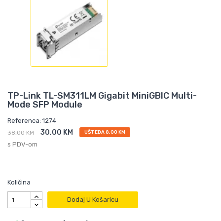
TP-Link TL-SM311LM Gigabit MiniGBIC Multi-
Mode SFP Module
Referenca: 1274
30,00 KM
38,00 KM
UŠTEDA 8,00 KM
s PDV-om
Količina
Dodaj U Košaricu