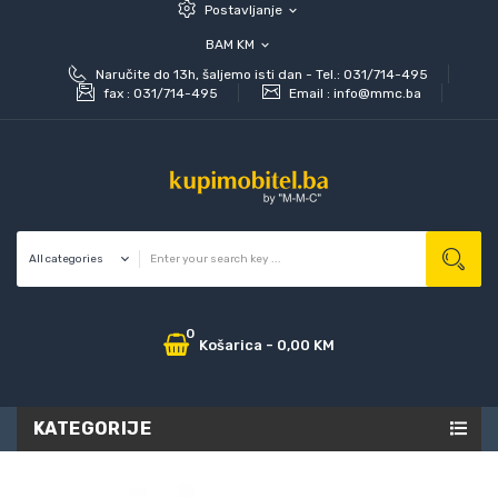
Postavljanje
expand_more
BAM KM
expand_more
Naručite do 13h, šaljemo isti dan - Tel.: 031/714-495
fax :
031/714-495
Email :
info@mmc.ba
0
Košarica
-
0,00 KM
KATEGORIJE