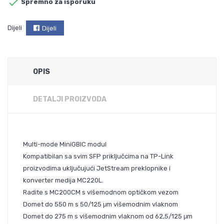

Spremno za isporuku
Dijeli
Dijeli
OPIS
DETALJI PROIZVODA
Multi-mode MiniGBIC modul
Kompatibilan sa svim SFP priključcima na TP-Link
proizvodima uključujući JetStream preklopnike i
konverter medija MC220L.
Radite s MC200CM s višemodnom optičkom vezom
Domet do 550 m s 50/125 μm višemodnim vlaknom
Domet do 275 m s višemodnim vlaknom od 62,5/125 μm