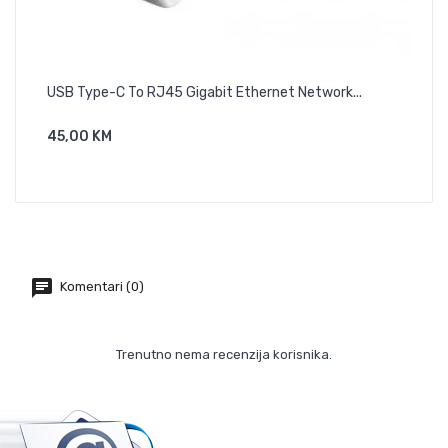
USB Type-C To RJ45 Gigabit Ethernet Network...
PAT
45,00 KM
10,
Dodaj U Košaricu
Komentari (0)
Trenutno nema recenzija korisnika.