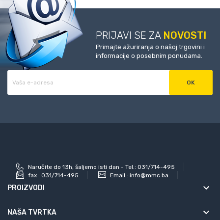
PRIJAVI SE ZA
NOVOSTI
Primajte ažuriranja o našoj trgovini i
informacije o posebnim ponudama.
Naručite do 13h, šaljemo isti dan - Tel.: 031/714-495
fax :
031/714-495
Email :
info@mmc.ba
keyboard_arrow_down
PROIZVODI
keyboard_arrow_down
NAŠA TVRTKA