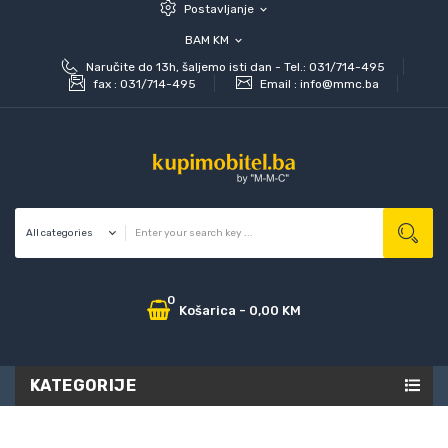
Postavljanje
expand_more
BAM KM
expand_more
Naručite do 13h, šaljemo isti dan - Tel.: 031/714-495
fax :
031/714-495
Email :
info@mmc.ba
0
Košarica
-
0,00 KM
KATEGORIJE