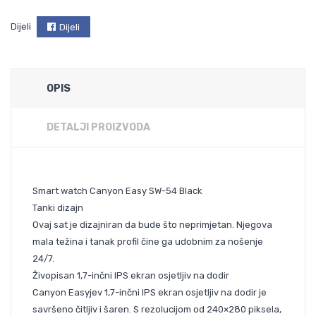
Dijeli
Dijeli
OPIS
DETALJI PROIZVODA
Smart watch Canyon Easy SW-54 Black
Tanki dizajn
Ovaj sat je dizajniran da bude što neprimjetan. Njegova
mala težina i tanak profil čine ga udobnim za nošenje
24/7.
Živopisan 1,7-inčni IPS ekran osjetljiv na dodir
Canyon Easyjev 1,7-inčni IPS ekran osjetljiv na dodir je
savršeno čitljiv i šaren. S rezolucijom od 240×280 piksela,