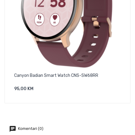
Canyon Badian Smart Watch CNS-SW68RR
Can
95,00 KM
85,
Dodaj U Košaricu
Komentari (0)