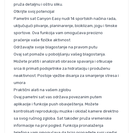
pruža detaljnu i oštru sliku.
Otkrijte svoj potencijal
Pametni sat Canyon Easy nudi 14 sportskih načina rada,
uključujući plivanje, planinarenje, biciklizam, jogu i timske
sportove. Ova funkcija vam omogućava precizno
praćenje vaše fizičke aktivnost
Održavajte svoje blagostanje na pravom putu
Ovaj sat pomaže u poboljšanju vašeg blagostanja.
Možete pratiti i analizirati obrasce spavanja i otkucaje
srca ili primati podsjetnike za hidrataciju i produženu
neaktivnost. Postoje vježbe disanja za smanjenje stresa i
umora
Praktični alati na vašem zglobu
Ovaj pametni sat vas održava povezanim putem
aplikacije i funkcije push obavještenja. Možete
kontrolisati reprodukciju muzike i okidač kamere direktno
sa svog ručnog zgloba. Sat također pruža vremenske
informacije na prvi pogled. Funkcija pronalaženja
telefona vam omogućava da brzo pronađete svoj uređaj