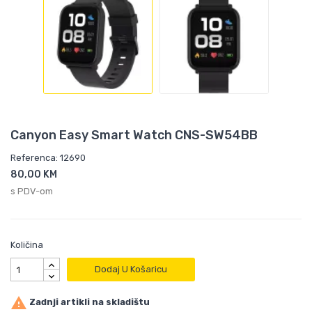
Canyon Easy Smart Watch CNS-SW54BB
Referenca: 12690
80,00 KM
s PDV-om
Količina
Dodaj U Košaricu

Zadnji artikli na skladištu